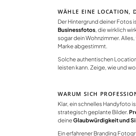
WÄHLE EINE LOCATION, D
Der Hintergrund deiner Fotos is
Businessfotos
, die wirklich w
sogar dein Wohnzimmer. Alles, w
Marke abgestimmt.
Solche authentischen Locations
leisten kann. Zeige, wie und wo
WARUM SICH PROFESSIO
Klar, ein schnelles Handyfoto i
strategisch geplante Bilder.
Pr
deine
Glaubwürdigkeit und Si
Ein erfahrener Branding Fotogra