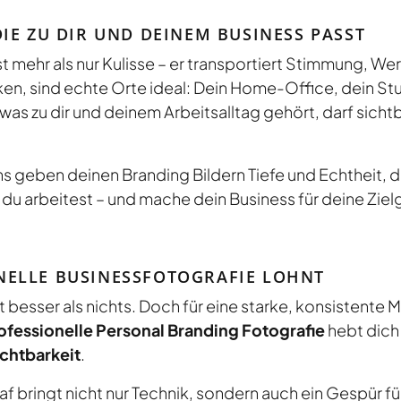
IE ZU DIR UND DEINEM BUSINESS PASST
t mehr als nur Kulisse – er transportiert Stimmung, We
irken, sind echte Orte ideal: Dein Home-Office, dein Stu
as zu dir und deinem Arbeitsalltag gehört, darf sichtb
 geben deinen Branding Bildern Tiefe und Echtheit, di
 du arbeitest – und mache dein Business für deine Zie
NELLE BUSINESSFOTOGRAFIE LOHNT
st besser als nichts. Doch für eine starke, konsistent
ofessionelle Personal Branding Fotografie
hebt dich
chtbarkeit
.
f bringt nicht nur Technik, sondern auch ein Gespür für