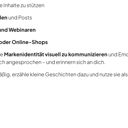
e Inhalte zu stützen
len
und Posts
 und Webinaren
 oder Online-Shops
ne
Markenidentität visuell zu kommunizieren
und Emo
ich angesprochen – und erinnern sich an dich.
äßig, erzähle kleine Geschichten dazu und nutze sie a